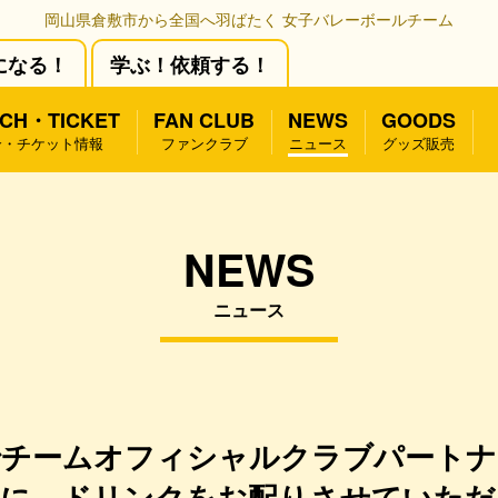
岡山県倉敷市から全国へ羽ばたく 女子バレーボールチーム
になる！
学ぶ！依頼する！
CH・TICKET
FAN CLUB
NEWS
GOODS
合・チケット情報
ファンクラブ
ニュース
グッズ販売
NEWS
ニュース
でチームオフィシャルクラブパートナ
様に、ドリンクをお配りさせていただ