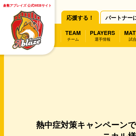
倉敷アブレイズ 公式WEBサイト
応援する！
パートナー
TEAM
PLAYERS
MAT
チーム
選手情報
試
熱中症対策キャンペーン
ニカル