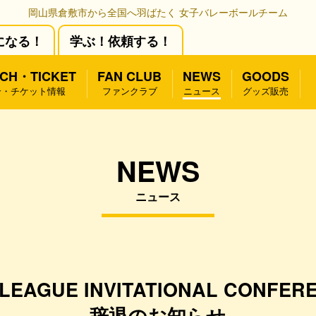
岡山県倉敷市から全国へ羽ばたく 女子バレーボールチーム
になる！
学ぶ！依頼する！
CH・TICKET
FAN CLUB
NEWS
GOODS
合・チケット情報
ファンクラブ
ニュース
グッズ販売
NEWS
ニュース
 LEAGUE INVITATIONAL CON
辞退のお知らせ