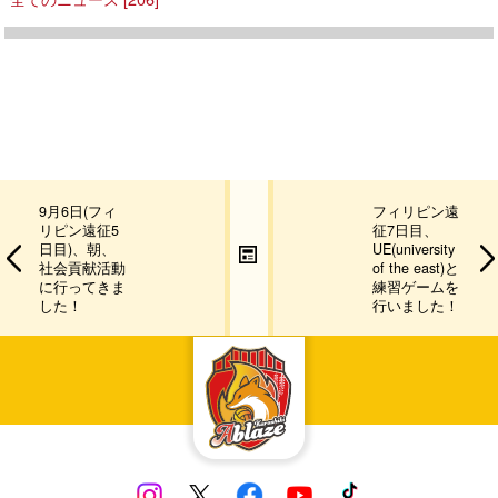
9月6日(フィ
フィリピン遠
リピン遠征5
征7日目、
日目)、朝、
UE(university
社会貢献活動
of the east)と
に行ってきま
練習ゲームを
した！
行いました！