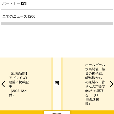
パートナー [23]
全てのニュース [206]
ホームゲーム
水島開催！勝
【山陽新聞】
負の後半戦、
アブレイズ4
9勝9敗から
連勝／掲載記
の逆襲へ！皆
事
さんの声援で
（2023.12.4
6位から飛躍
付）
を！（PR
TIMES 掲
載）