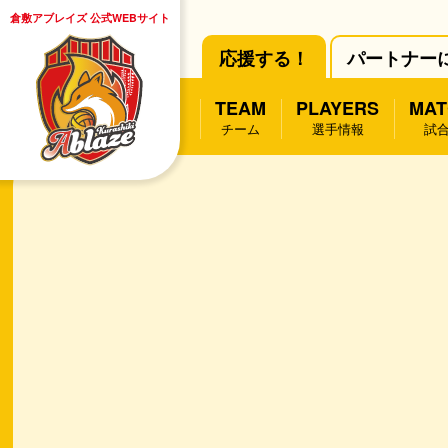
倉敷アブレイズ 公式WEBサイト
応援する！
パートナー
TEAM
PLAYERS
MAT
チーム
選手情報
試