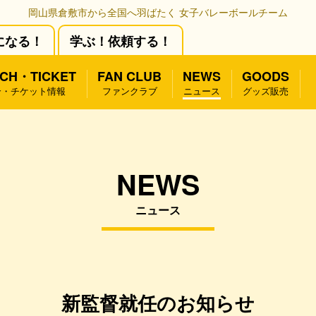
岡山県倉敷市から全国へ羽ばたく 女子バレーボールチーム
になる！
学ぶ！依頼する！
CH・TICKET
FAN CLUB
NEWS
GOODS
合・チケット情報
ファンクラブ
ニュース
グッズ販売
NEWS
ニュース
新監督就任のお知らせ