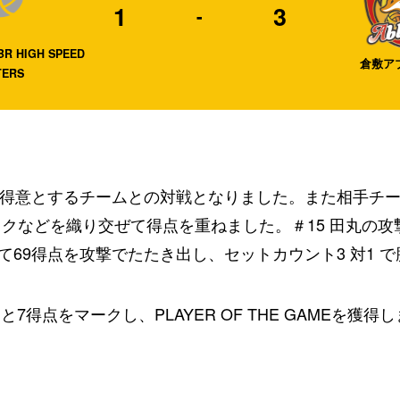
1
3
-
BR HIGH SPEED
倉敷ア
TERS
を得意とするチームとの対戦となりました。また相手チ
などを織り交ぜて得点を重ねました。＃15 田丸の攻撃を軸
して69得点を攻撃でたたき出し、セットカウント3 対1 
7得点をマークし、PLAYER OF THE GAMEを獲得