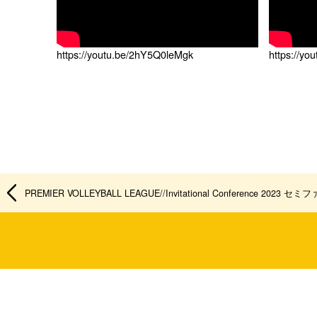
https://youtu.be/2hY5Q0leMgk
https://yo
PREMIER VOLLEYBALL LEAGUE//Invitational Conference 2023 