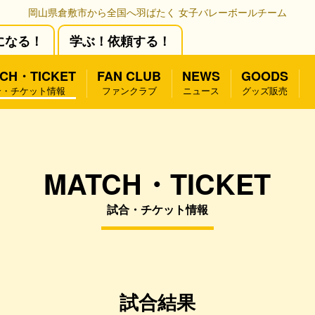
岡山県倉敷市から全国へ羽ばたく 女子バレーボールチーム
になる！
学ぶ！依頼する！
CH・TICKET
FAN CLUB
NEWS
GOODS
合・チケット情報
ファンクラブ
ニュース
グッズ販売
MATCH・TICKET
試合・チケット情報
試合結果