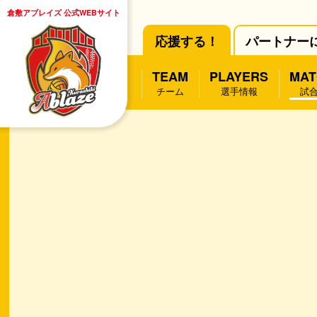
倉敷アブレイズ 公式WEBサイト
応援する！
パートナー
TEAM
PLAYERS
MAT
チーム
選手情報
試