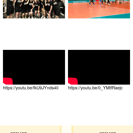
https://youtu.be/fkU9JYnds40
https://youtu.be/0_YMtfRaejc