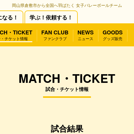
岡山県倉敷市から全国へ羽ばたく 女子バレーボールチーム
になる！
学ぶ！依頼する！
CH・TICKET
FAN CLUB
NEWS
GOODS
合・チケット情報
ファンクラブ
ニュース
グッズ販売
MATCH・TICKET
試合・チケット情報
試合結果