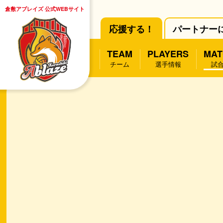
倉敷アブレイズ 公式WEBサイト
応援する！
パートナー
TEAM
PLAYERS
MAT
チーム
選手情報
試