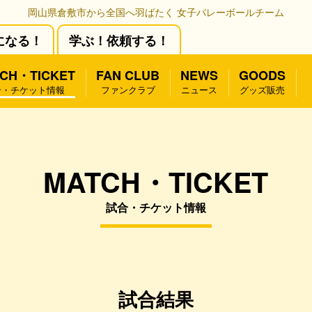
岡山県倉敷市から全国へ羽ばたく 女子バレーボールチーム
になる！
学ぶ！依頼する！
CH・TICKET
FAN CLUB
NEWS
GOODS
合・チケット情報
ファンクラブ
ニュース
グッズ販売
MATCH・TICKET
試合・チケット情報
試合結果