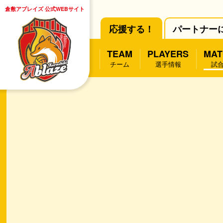
倉敷アブレイズ 公式WEBサイト
応援する！
パートナー
TEAM
PLAYERS
MAT
チーム
選手情報
試