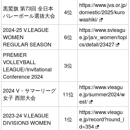
https://www.jva.or.jp/
黒鷲旗 第73回 全日本
4位
domestic/2025/kuro
バレーボール選抜大会
washiki/
2024-25 V.LEAGUE
https://www.svleagu
WOMEN
6位
e.jp/ja/v_women/topi
REGULAR SEASON
cs/detail/23427
PREMIER
VOLLEYBALL
3位
LEAGUE//Invitational
Conference 2024
https://www.vleagu
2024 V・サマーリーグ
11位
e.jp/summer2024/w
女子 西部大会
est/
https://www.vleagu
2023-24 V.LEAGUE
1位
e.jp/record?round_i
DIVISION3 WOMEN
d=354